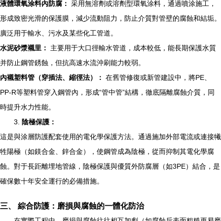
液體環氧涂料內防腐：
采用無溶劑或溶劑型環氧涂料，通過噴涂施工，
形成致密光滑的保護膜，減少流動阻力，防止介質對管壁的腐蝕和結垢。
廣泛用于輸水、污水及某些化工管道。
水泥砂漿襯里：
主要用于大口徑輸水管道，成本較低，能長期保護水質
并防止鋼管銹蝕，但抗高速水流沖刷能力較弱。
內襯塑料管（穿插法、縮徑法）：
在舊管修復或新管建設中，將PE、
PP-R等塑料管穿入鋼管內，形成“管中管”結構，徹底隔離腐蝕介質，同
時提升水力性能。
3.
陰極保護：
這是與涂層防護配套使用的電化學保護方法。通過施加外部電流或連接犧
牲陽極（如鎂合金、鋅合金），使鋼管成為陰極，從而抑制其電化學腐
蝕。對于長距離埋地管線，陰極保護與優質外防腐層（如3PE）結合，是
確保數十年安全運行的必備措施。
三、 綜合防護：磨損與腐蝕的一體化防治
在實際工程中，磨損與腐蝕往往相互加劇（如腐蝕后表面粗糙更易磨