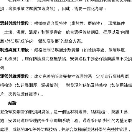
損，磨損破壞防腐層加速腐蝕）。因此，需要一體化考慮：
選材與設計階段：
根據輸送介質特性（腐蝕性、磨蝕性）、環境條件
（土壤、濕度、溫度）和預期壽命，綜合選擇管材鋼級、壁厚以及“內耐
磨+外防腐”或“內外一體防腐耐磨”的組合方案。
制造與施工階段：
嚴格控制防腐層涂敷質量（如除銹等級、涂層厚度、
針孔檢測），確保防護層完整無缺陷。安裝過程中務必保護防護層不受損
傷。
運營與維護階段：
建立完整的管道完整性管理體系，定期進行腐蝕與磨
損檢測（如超聲測厚、漏磁檢測），對發現的缺陷及時修復（如使用補傷
片、夾具注漿修復等）。
結論
避免螺旋鋼管的磨損與腐蝕，是一個從材料選擇、結構設計、防護工藝、
施工安裝到運維管理的全生命周期系統工程。通過采用針對性的內壁耐磨
處理、成熟的3PE等外防腐技術，并結合陰極保護與科學的完整性管理，