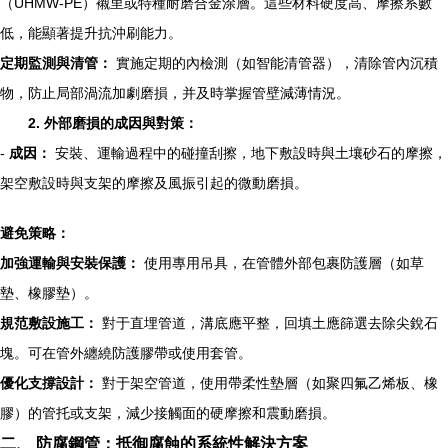
（UHMW-PE）襯里或特種耐磨合金涂層。這些材料硬度高、摩擦系數
低，能顯著提升抗沖刷能力。
定期監測與清管：
實施定期的內檢測（如智能清管器），清除管內沉積
物，防止局部渦流加劇磨損，并及時掌握管壁減薄情況。
2. 外部磨損的成因與對策：
-
成因：
安裝、運輸過程中的碰撞刮擦，地下敷設時與土壤砂石的摩擦，
架空敷設時與支架的摩擦及風振引起的微動磨損。
避免策略：
加強運輸與安裝保護：
使用專用吊具，在管體外部包裹防護層（如草
墊、橡膠墊）。
規范敷設施工：
對于直埋管道，溝底應平整，回填土應篩選去除尖銳石
塊。可在管外纏繞防護膠帶或使用套管。
優化支撐設計：
對于架空管道，使用帶柔性墊層（如聚四氟乙烯板、橡
膠）的管托或支架，減少接觸面的硬摩擦和震動磨損。
二、 防腐鋼管：抵御腐蝕的系統性解決方案