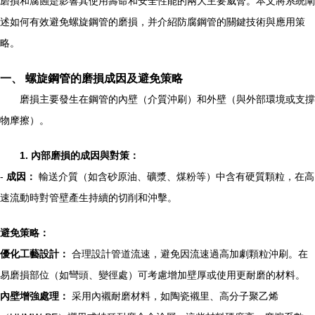
磨損和腐蝕是影響其使用壽命和安全性能的兩大主要威脅。本文將系統闡
述如何有效避免螺旋鋼管的磨損，并介紹防腐鋼管的關鍵技術與應用策
略。
一、 螺旋鋼管的磨損成因及避免策略
磨損主要發生在鋼管的內壁（介質沖刷）和外壁（與外部環境或支撐
物摩擦）。
1. 內部磨損的成因與對策：
-
成因：
輸送介質（如含砂原油、礦漿、煤粉等）中含有硬質顆粒，在高
速流動時對管壁產生持續的切削和沖擊。
避免策略：
優化工藝設計：
合理設計管道流速，避免因流速過高加劇顆粒沖刷。在
易磨損部位（如彎頭、變徑處）可考慮增加壁厚或使用更耐磨的材料。
內壁增強處理：
采用內襯耐磨材料，如陶瓷襯里、高分子聚乙烯