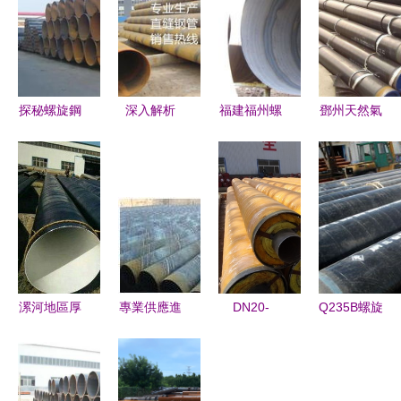
探秘螺旋鋼
深入解析
福建福州螺
鄧州天然氣
管 選擇綏
L290螺旋
旋鋼管 生
輸送用三層
芬河專業生
鋼管 廠家
產廠家、價
PE防腐螺
產廠家的三
選擇與市場
格與防腐鋼
旋鋼管 以
個核心理由
價格趨勢
管應用解析
服務至上為
核心的制造
典范
漯河地區厚
專業供應進
DN20-
Q235B螺旋
壁螺旋鋼管
出口鋼管與
DN1000 防
鋼管與防腐
與直縫焊管
螺旋管 冶
腐鋼管 規
螺旋鋼管產
生產廠家及
金礦產領域
格、工藝、
品詳解 現