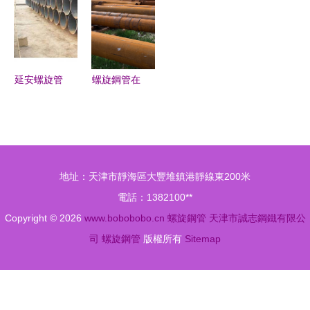
市場價格分
的優選合作
應用與選擇
貨供應，品
析
伙伴
指南
質保障
延安螺旋管
螺旋鋼管在
與防腐鋼管
排泥抽沙工
市場行情及
程中的應用
報價解析
與選擇 以
DN600厚壁
地址：天津市靜海區大豐堆鎮港靜線東200米
螺旋鋼管及
電話：1382100**
河北碧恒管
Copyright © 2026
www.bobobobo.cn
螺旋鋼管
天津市誠志鋼鐵有限公
道為例
司
螺旋鋼管
版權所有
Sitemap