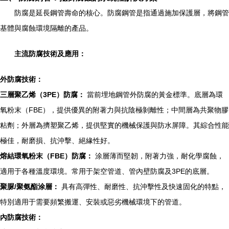
防腐是延長鋼管壽命的核心。防腐鋼管是指通過施加保護層，將鋼管
基體與腐蝕環境隔離的產品。
主流防腐技術及應用：
外防腐技術：
三層聚乙烯（3PE）防腐：
當前埋地鋼管外防腐的黃金標準。底層為環
氧粉末（FBE），提供優異的附著力與抗陰極剝離性；中間層為共聚物膠
粘劑；外層為擠塑聚乙烯，提供堅實的機械保護與防水屏障。其綜合性能
極佳，耐磨損、抗沖擊、絕緣性好。
熔結環氧粉末（FBE）防腐：
涂層薄而堅韌，附著力強，耐化學腐蝕，
適用于各種溫度環境。常用于架空管道、管內壁防腐及3PE的底層。
聚脲/聚氨酯涂層：
具有高彈性、耐磨性、抗沖擊性及快速固化的特點，
特別適用于需要頻繁搬運、安裝或惡劣機械環境下的管道。
內防腐技術：